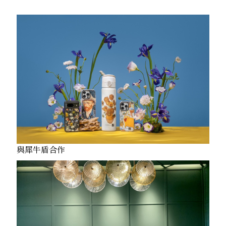
與犀牛盾合作